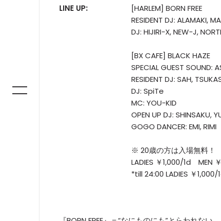
LINE UP:
[HARLEM] BORN FREE
RESIDENT DJ: ALAMAKI, M
DJ: HIJIRI-X, NEW-J, NORT
[BX CAFE] BLACK HAZE
SPECIAL GUEST SOUND: A
RESIDENT DJ: SAH, TSUKA
DJ: SpiTe
MC: YOU-KID
OPEN UP DJ: SHINSAKU, 
GOGO DANCER: EMI, RIMI
※ 20歳の方は入場無料！
LADIES ￥1,000/1d MEN ￥
*till 24:00 LADIES ￥1,00
『BORN FREE』＝“なにものにも”とらわれない