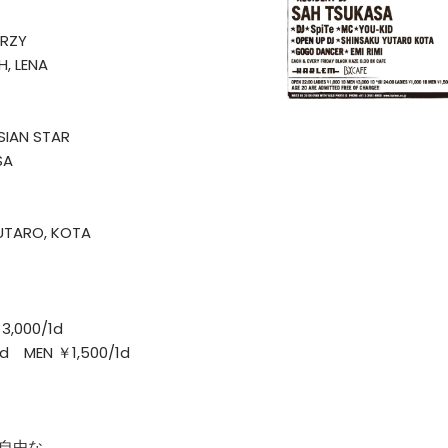
ARZY
H, LENA
SIAN STAR
SA
YUTARO, KOTA
3,000/1d
0/1d MEN ￥1,500/1d
。自由な。