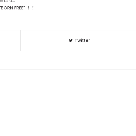
RN FREE" ！！
Twitter