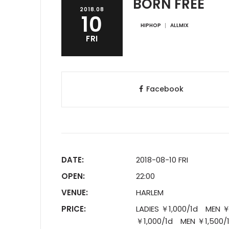
BORN FREE
2018.08
10
HIPHOP
ALLMIX
FRI
Facebook
DATE:
2018-08-10 FRI
OPEN:
22:00
VENUE:
HARLEM
PRICE:
LADIES ￥1,000/1d MEN ￥3
￥1,000/1d MEN ￥1,5