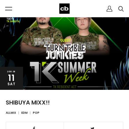
2018.08
11
SAT
SHIBUYA MIXX!!
ALLMIX
EDM
POP