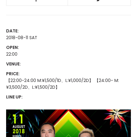
DATE:
2018-08-11 SAT
OPEN:
22:00
VENUE:
PRICE:
【22:00-24:00 M:¥1,500/1D、L:¥1,000/2D】 【24:00- M:
¥3,500/2D、L:¥1,500/2D】
LINE UP: