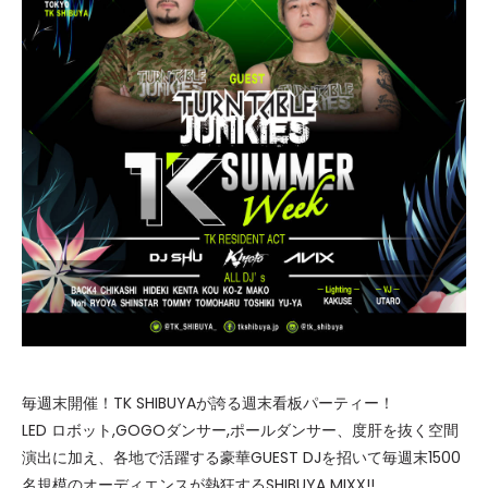
毎週末開催！TK SHIBUYAが誇る週末看板パーティー！
LED ロボット,GOGOダンサー,ポールダンサー、度肝を抜く空間
演出に加え、各地で活躍する豪華GUEST DJを招いて毎週末1500
名規模のオーディエンスが熱狂するSHIBUYA MIXX!!