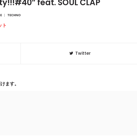
rty!!!#40” feat. SOUL CLAP
E
TECHNO
ット
Twitter
頂けます。