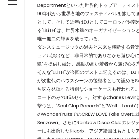
Departmentといった世界的トップアーティストを
90年代から世界各地のフェスティバルを旅してき
として、そして近年はDJとしてヨーロッパや南米、ア
る"LiLiTH"は、世界水準のオーガナイゼー
唯一無二の輝きを放っている。
ダンスミュージックの過去と未来を横断する音
ュアル演出など、非日常的でありながら遊び心に
験"を提供し続け、感度の高い若者から遊び心を
そんな"LiLiTH"が今回のゲストに迎えるのは、DJ H
が次世代のハウスシーンの後継者として認めるSou
ち味を発揮する特別なショーケースも行われる。生粋
コードのみの45sセット。対するCharles Le
撃つは、"Soul Clap Records"と"Wolf
のWonderFruitsでのCREW LOVE Take
Serizawa。さらにRainbow Disco C
ーにも出演したKikiorix。アジア諸国はも