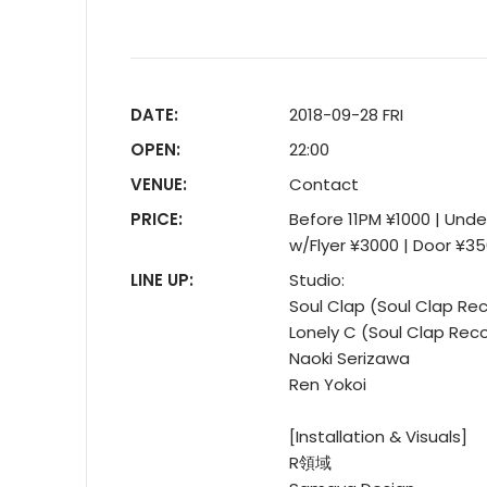
DATE:
2018-09-28 FRI
OPEN:
22:00
VENUE:
Contact
PRICE:
Before 11PM ¥1000 | Und
w/Flyer ¥3000 | Door ¥3
LINE UP:
Studio:
Soul Clap (Soul Clap Re
Lonely C (Soul Clap Rec
Naoki Serizawa
Ren Yokoi
[Installation & Visuals]
R領域