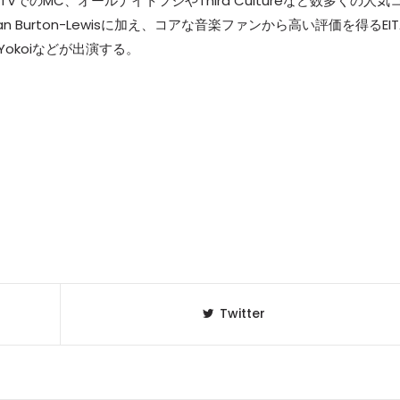
VやMTVでのMC、オールナイトフジやThird Cultureなど数多くの人気
Burton-Lewisに加え、コアな音楽ファンから高い評価を得るEIT
Yokoiなどが出演する。
Twitter