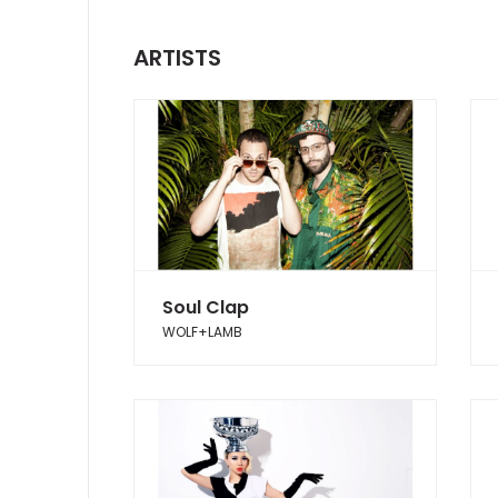
ARTISTS
Soul Clap
WOLF+LAMB