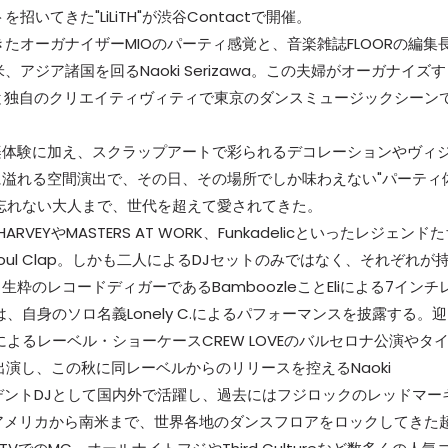
招いてきた"LiLiTH"が渋谷Contactで開催。
たオーガナイザーMIOのパーティ感覚と、音楽雑誌FLOORの編集
ジア諸国を回るNaoki Serizawa。この夫婦がオーガナイズす
ションと独自のクリエイティヴィティで東京のダンスミュージックシーン
楽体験に加え、スクラップアートで彩られるデコレーションやヴィ
溢れる空間演出で、その日、その場所でしか味わえない"パーティ
忘れない大人まで、世代を超えて愛されてきた。
ARVEYやMASTERS AT WORK、Funkadelicといったレジェンド
l Clap。しかも二人によるDJセットのみではなく、それぞれが
のレコードディガーであるBamboozleことEliによる7インチ
vinは、自身のソロ名義Lonely C.によるパフォーマンスを披露する。
＋Lamb"によるレーベル・ショーケースCREW LOVEのバルセロナ公演やタ
 Overに出演し、この秋に同レーベルからのリリースを控えるNaoki
lubのレジデントDJとして国内外で活躍し、過去にはフジロックのレッドマー
とよりアメリカから南米まで、世界各地のダンスフロアをロックしてきた