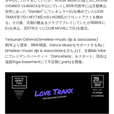
を中心にプレイをしていたが、HOUSE MUSICの波と共にHOUSE
やDANCE CLASSICSを中心にプレイし90年代前半には京都東山
安井にあった "Garden" にてレギュラーDJを務めていたLOVE
TRAXX等でDJ HEYTA氏やDJ NORI氏のフロントアクトを務め
る。その後、京都の数あるクラブでプレイしていたが1996年に
DJを休止。2017年久々にCLUB MOVEにてDJを復活。
Tetsunari Oshima(timeless-music djs & associates)
85年より渡米。98年帰国。Dance Musicをサポートする為に
timeless-music djs & associatesを立ち上げ、京都lab tribe
にてレジデンスパーティー「Danceteria」をスタート。現在は
滋賀Stgw basementにて不定期にpartyを開催。