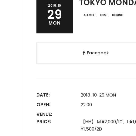
TOKYO MOND
2018.10
29
ALLMIX
EDM
HOUSE
MON
Facebook
DATE:
2018-10-29 MON
OPEN:
22:00
VENUE:
PRICE:
【HH】 M:¥2,000/1D、L:¥1,
¥1,500/2D