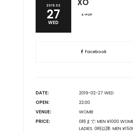
XO
2019.02
27
K-POP
WED
Facebook
DATE:
2019-02-27 WED
OPEN:
22:00
VENUE:
WOMB
PRICE:
0時まで: MEN ¥1000 WOME
LADIES. 0時以降: MEN ¥1