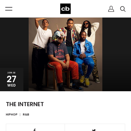
2019.02
27
WED
THE INTERNET
HIPHOP
R&B