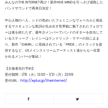
みんなのTHE INTERNET再び！新作HIVE MINDを引っさげ成熟した
バンドサウンドで再来日決定！
中心人物の一人、シドの色めいたフェミニンなヴォーカルと相反
するマスキュリンな歌詞が生み出す世界観に魅了されたフォロワ
ーは後を絶たたず、最年少メンバーでバンドのギターを担当して
いるスティーブ・レイシーはケンドリック・ラマーの目に止ま
り、新作『DAMN.』に収録されている「PRIDE.」のトラックを提
供するなど、USメインストリームアーティスト達からも一目置
かれるメンバーが集結！
【主催者先行予約】
受付期間：1/15（火）12:00 ~ 1/21（月）23:59
受付URL：
http://eplus.jp/theinternet/