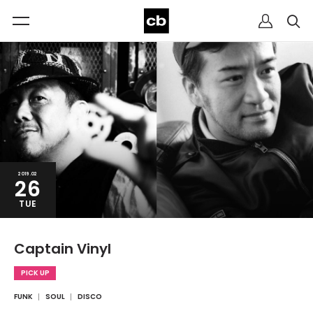
2019.02
26
TUE
Captain Vinyl
PICK UP
FUNK
SOUL
DISCO