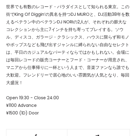
世界でも有数のレコード・パラダイスとして知られる東京。この
街でKing Of Diggin’の異名を持つDJ MUROと、DJ活動38年を数
えるベテラン中のベテランDJ NORIの2人が、それぞれの膨大な
コレクションから主に7インチを持ち寄ってプレイする。ソウ
ル、ディスコ、ガラージ・クラシックス、ハウスに限らず和モノ
やポップスなども飛び出すジャンルに縛られない自由なセレクト
は、平日のカジュアルなパーティならではかもしれない。会場に
は毎回レコードの販売コーナーとフード・コーナーが用意され、
マニアから仕事帰りに一杯という人まで、音楽ファンなら誰でも
大歓迎。フレンドリーで居心地のいい雰囲気が人気となり、毎回
大盛況！
Open 19:30 - Close 24:00
¥1100 Advance
¥1500 (1D) Door