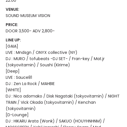
22:00
VENUE:
SOUND MUSEUM VISION
PRICE:
DOOR 3,500- ADV 2,800-
LINE UP:
[GAIA]
LIVE : Mndsgn / ONYX collective (NY)
DJ : MURO / tofubeats -DJ SET- / Fran-key / Mat.jr
(tokyovitamin) / Soushi (Kirime)
[Deep]
LIVE : Sauce81
DJ : Zen La Rock / MAHBIE
[WHITE]
DJ : Nico adomako / Disk Nagataki (tokyovitamin) / NIGHT
TRAIN / Vick Okada (tokyovitamin) / Kenchan
(tokyovitamin)
[D-Lounge]
DJ : HIKARU Arata (Wonk) / SAKUO (HOUYHNHNM) /