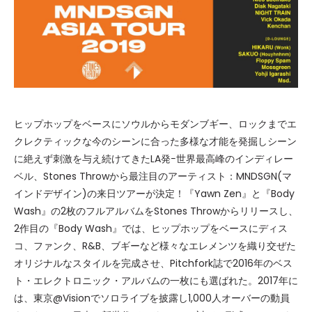
ヒップホップをベースにソウルからモダンブギー、ロックまでエ
クレクティックな今のシーンに合った多様な才能を発掘しシーン
に絶えず刺激を与え続けてきたLA発−世界最高峰のインディレー
ベル、Stones Throwから最注目のアーティスト：MNDSGN(マ
インドデザイン)の来日ツアーが決定！『Yawn Zen』と『Body
Wash』の2枚のフルアルバムをStones Throwからリリースし、
2作目の『Body Wash』では、ヒップホップをベースにディス
コ、ファンク、R&B、ブギーなど様々なエレメンツを織り交ぜた
オリジナルなスタイルを完成させ、Pitchfork誌で2016年のベス
ト・エレクトロニック・アルバムの一枚にも選ばれた。2017年に
は、東京@Visionでソロライブを披露し1,000人オーバーの動員