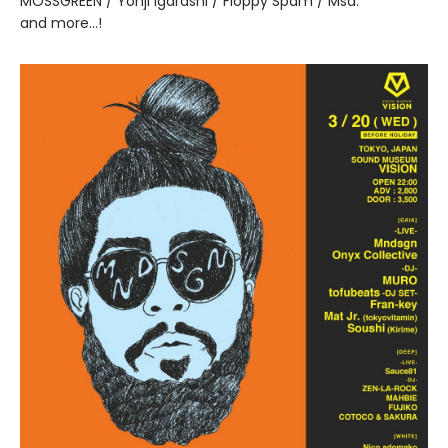
MOSSGREEN / Yohji Igarashi / Floppy Spam / Msd.
and more...!