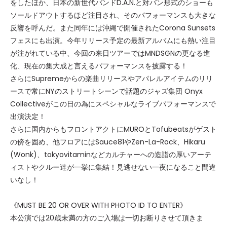
をしたほか、日本の新世代バンドD.A.N.と対バン形式のショーも
ソールドアウトするほど注目され、そのパフォーマンスも大きな
反響を呼んだ。また同年には沖縄で開催されたCorona Sunsets
フェスにも出演。今年リリース予定の最新アルバムにも熱い注目
が注がれている中、今回の来日ツアーではMNDSGNの更なる進
化、現在の集大成と言えるパフォーマンスを披露する！
さらにSupremeからの楽曲リリースやアパレルアイテムのリリ
ースで常にNYのストリートシーンで話題のジャズ集団 Onyx
Collectiveがこの日の為にスペシャルなライブパフォーマンスで
出演決定！
さらに国内からもフロントアクトにMUROとTofubeatsがゲスト
の傍を固め、他フロアにはSauce81やZen-La-Rock、Hikaru
(Wonk)、tokyovitaminなどカルチャーへの造詣の厚いアーテ
ィストやクルー達が一挙に集結！見逃せない一夜になること間違
いなし！
《MUST BE 20 OR OVER WITH PHOTO ID TO ENTER》
本公演では20歳未満の方のご入場は一切お断りさせて頂きま