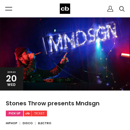
2019.03
20
WED
Stones Throw presents Mndsgn
PICK UP
HIPHOP
DISCO
ELECTRO