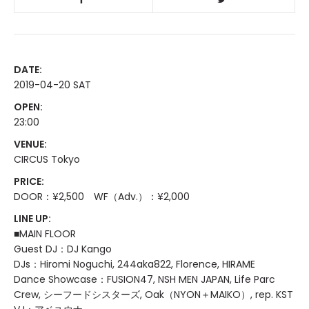
DATE:
2019-04-20 SAT
OPEN:
23:00
VENUE:
CIRCUS Tokyo
PRICE:
DOOR：¥2,500 WF（Adv.）：¥2,000
LINE UP:
■MAIN FLOOR
Guest DJ：DJ Kango
DJs：Hiromi Noguchi, 244aka822, Florence, HIRAME
Dance Showcase：FUSION47, NSH MEN JAPAN, Life Parc
Crew, シーフードシスターズ, Oak（NYON＋MAIKO）, rep. KST