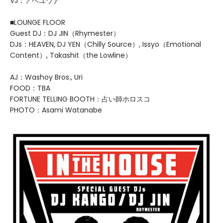
VJ：アベユウナ
■LOUNGE FLOOR
Guest DJ：DJ JIN（Rhymester）
DJs：HEAVEN, DJ YEN（Chilly Source）, Issyo（Emotional
Content）, Takashit（the Lowline）
AJ：Washoy Bros., Uri
FOOD：TBA
FORTUNE TELLING BOOTH：占い師ホロスコ
PHOTO：Asami Watanabe