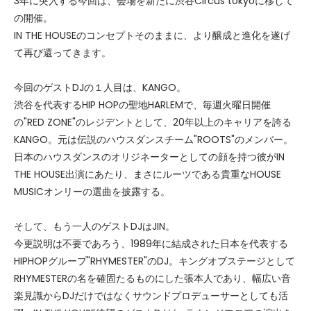
3年に突入する今回は、会場を新たに渋谷Circus tokyoに移して
の開催。
IN THE HOUSEのコンセプトそのままに、より醸成と進化を遂げ
て再び還ってきます。
今回のゲストDJの１人目は、KANGO。
渋谷を代表するHIP HOPの聖地HARLEMで、毎週火曜日開催
の"RED ZONE"のレジデントとして、20年以上のキャリアを誇る
KANGO。元は伝説のハウスダンスチーム"ROOTS"のメンバー。
日本のハウスダンスのオリジネーターとしての顔を持つ彼がIN
THE HOUSE出演にあたり、まさにルーツである貴重なHOUSE
MUSICオンリーの選曲を披露する。
そして、もう一人のゲストDJはJIN。
今更説明は不要であろう、1989年に結成された日本を代表する
HIPHOPグループ"RHYMESTER"のDJ。キングオブステージとして
RHYMESTERの名を確固たるものにした張本人であり、幅広い音
楽見識からDJだけではなくサウンドプロデューサーとしても活