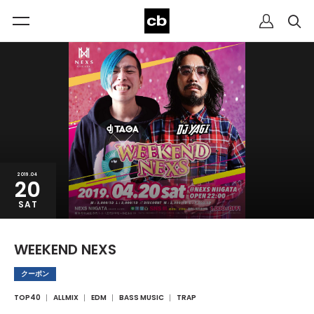
2019.04
20
SAT
WEEKEND NEXS
クーポン
TOP40
ALLMIX
EDM
BASS MUSIC
TRAP