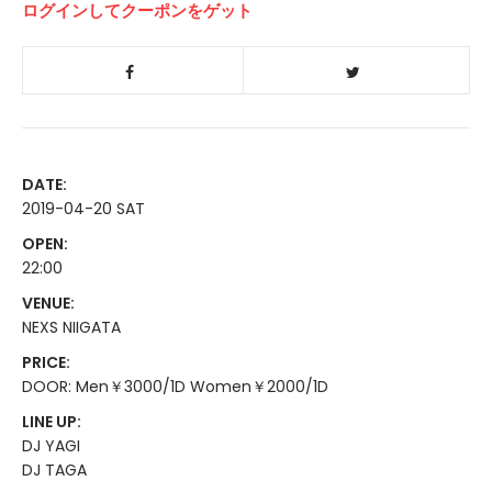
ログインしてクーポンをゲット
DATE:
2019-04-20 SAT
OPEN:
22:00
VENUE:
NEXS NIIGATA
PRICE:
DOOR: Men￥3000/1D Women￥2000/1D
LINE UP:
DJ YAGI
DJ TAGA