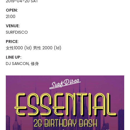
2019-04-20 SAT
OPEN:
21:00
VENUE:
SURFDISCO
PRICE:
女性1000 (1d) 男性 2000 (1d)
LINE UP:
DJ SANCON, 修身