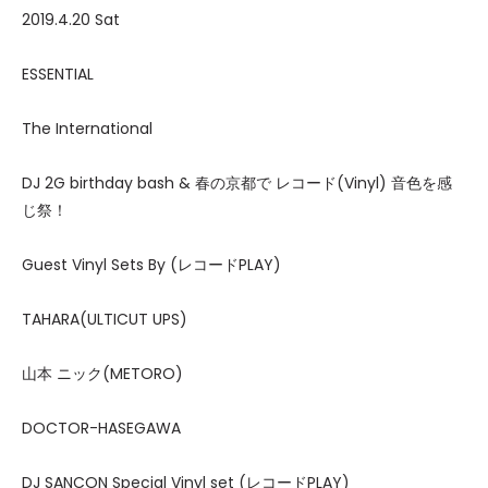
2019.4.20 Sat
ESSENTIAL
The International
DJ 2G birthday bash & 春の京都で レコード(Vinyl) 音色を感
じ祭！
Guest Vinyl Sets By (レコードPLAY)
TAHARA(ULTICUT UPS)
山本 ニック(METORO)
DOCTOR-HASEGAWA
DJ SANCON Special Vinyl set (レコードPLAY)