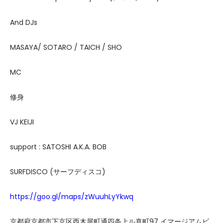
And DJs
MASAYA/ SOTARO / TAICH / SHO
MC
修身
VJ KEIJI
support : SATOSHI A.K.A. BOB
SURFDISCO (サーフディスコ)
https://goo.gl/maps/zWuuhLyYkwq
京都府京都市下京区西木屋町通四条上ル真町97 イマージアムビ