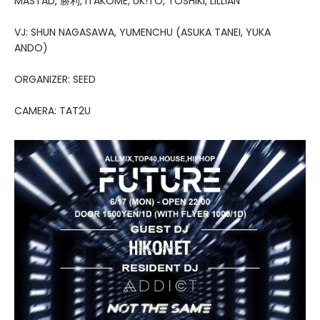
MASTAD, 勝利, ITAKOME, UK!TO, TOSHIKI, LILLIAN
VJ: SHUN NAGASAWA, YUMENCHU (ASUKA TANEI, YUKA
ANDO)
ORGANIZER: SEED
CAMERA: TAT2U