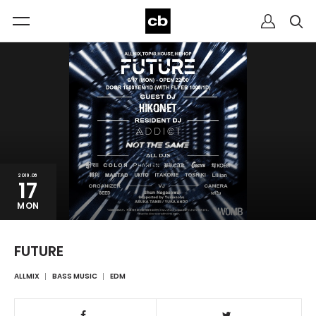
2019.06
17
MON
FUTURE
ALLMIX
BASS MUSIC
EDM