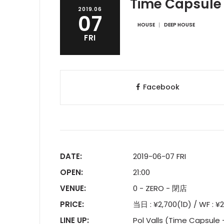
Time Capsule
2019.06
07
HOUSE
DEEP HOUSE
FRI
Facebook
DATE:
2019-06-07 FRI
OPEN:
21:00
VENUE:
0 - ZERO - 閉店
PRICE:
当日 : ¥2,700(1D) / WF : ¥
LINE UP:
Pol Valls (Time Capsule 