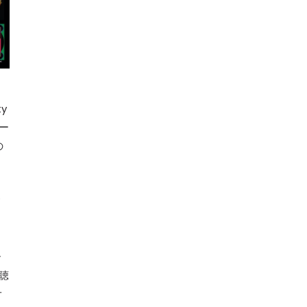
y
オー
の
フ
ー
聴
オ