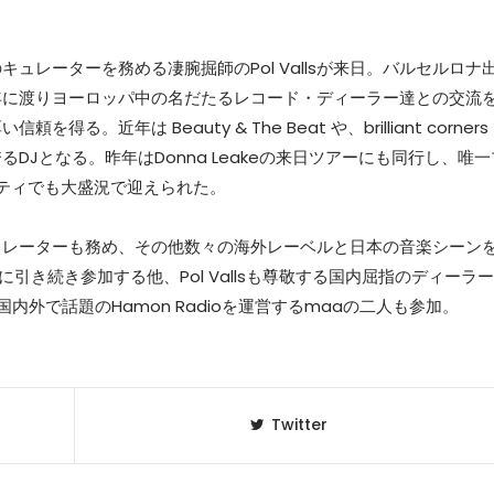
レーターを務める凄腕掘師のPol Vallsが来日。バルセルロナ
年に渡りヨーロッパ中の名だたるレコード・ディーラー達との交流
近年は Beauty & The Beat や、brilliant corners
Jとなる。昨年はDonna Leakeの来日ツアーにも同行し、唯一
のパーティでも大盛況で迎えられた。
ュレーターも務め、その他数々の海外レーベルと日本の音楽シーン
ントに引き続き参加する他、Pol Vallsも尊敬する国内屈指のディーラー
と、近年国内外で話題のHamon Radioを運営するmaaの二人も参加。
Twitter