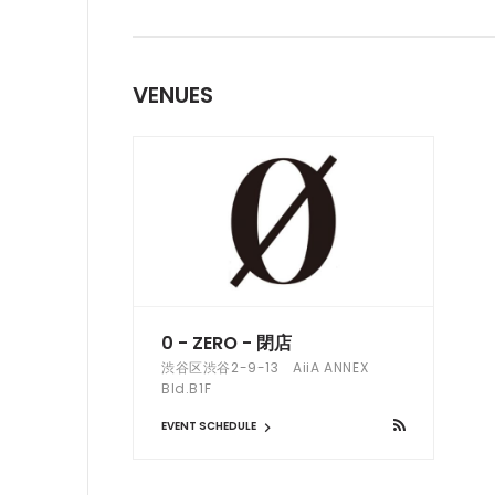
VENUES
0 - ZERO - 閉店
渋谷区渋谷2-9-13 AiiA ANNEX
Bld.B1F
EVENT SCHEDULE