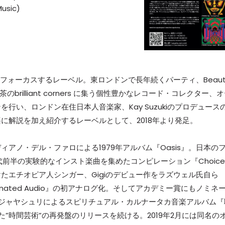
Music)
発にフォーカスするレーベル。東ロンドンで長年続くパーティ、Beaut
のbrilliant corners に集う個性豊かなレコード・コレクター、
行い、ロンドン在住日本人音楽家、Kay Suzukiのプロデュース
に解説を加え紹介するレーベルとして、2018年より発足。
ノ・デル・ファロによる1979年アルバム『Oasis』。日本の
前半の実験的なインスト楽曲を集めたコンピレーション『Choice
wellが手掛けたエチオピア人シンガー、Gigiのデビュー作をラズウェル氏自ら
inated Audio』の初アナログ化。そしてアカデミー賞にもノミネ
ジャヤシュリによるスピリチュアル・カルナータカ音楽アルバム『
した”時間芸術”の再発盤のリリースを続ける。2019年2月には同名の