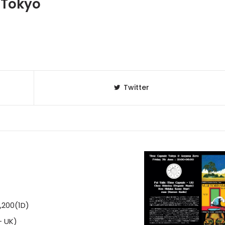
 Tokyo
Twitter
2,200(1D)
- UK)