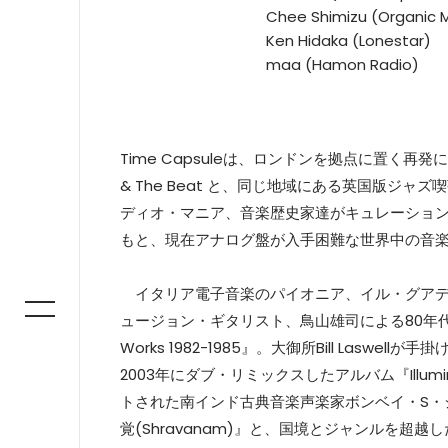
Chee Shimizu (Organic 
Ken Hidaka (Lonestar)
maa (Hamon Radio)
Time Capsuleは、ロンドンを拠点に置く再
& The Beat と、同じ地域にある英国版ジャズ喫茶
ディオ・マニア、音楽歴史家達がキュレーションを
もと、現在アナログ盤が入手困難な世界中の音楽
イタリア電子音楽のパイオニア、イル・グアディア
ュージョン・ギタリスト、鳥山雄司による80年代
Works 1982-1985』。大御所Bill Las
2003年にダブ・リミックスしたアルバム『Illum
トされた南インド古典音楽声楽家ボンベイ・S・
覚(Shravanam)』と、国境とジャンルを超越