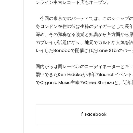
ンライン中古レコード店もオープン。
今回の東京でのパーティでは、このショップのキュ
身ロンドン在住の彼は生粋のディガーとして長
深め、その類稀なる嗅覚と知識から各方面から厚い信頼を得る。
のプレイが話題になり、地元でカルトな人気を誇るD
レイしたBonoboで開催されたLone Star
国内からは同レーベルのコーディネーターとキ
繋いできたKen Hidakaが昨年のlaunchイベ
でOrganic Music主宰のChee Shimizu
Facebook