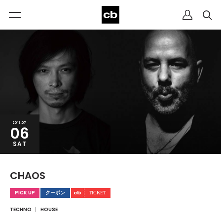
2019.07
06
SAT
CHAOS
PICK UP
クーポン
TECHNO
HOUSE