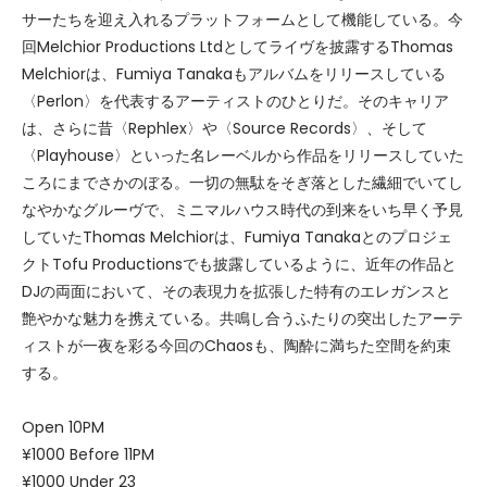
サーたちを迎え入れるプラットフォームとして機能している。今
回Melchior Productions Ltdとしてライヴを披露するThomas
Melchiorは、Fumiya Tanakaもアルバムをリリースしている
〈Perlon〉を代表するアーティストのひとりだ。そのキャリア
は、さらに昔〈Rephlex〉や〈Source Records〉、そして
〈Playhouse〉といった名レーベルから作品をリリースしていた
ころにまでさかのぼる。一切の無駄をそぎ落とした繊細でいてし
なやかなグルーヴで、ミニマルハウス時代の到来をいち早く予見
していたThomas Melchiorは、Fumiya Tanakaとのプロジェ
クトTofu Productionsでも披露しているように、近年の作品と
DJの両面において、その表現力を拡張した特有のエレガンスと
艶やかな魅力を携えている。共鳴し合うふたりの突出したアーテ
ィストが一夜を彩る今回のChaosも、陶酔に満ちた空間を約束
する。
Open 10PM
¥1000 Before 11PM
¥1000 Under 23