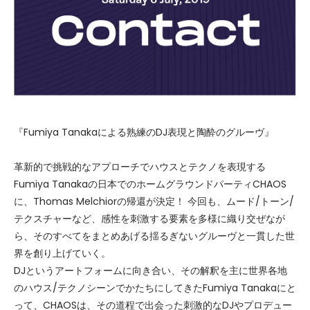
『Fumiya Tanakaによる熟練のDJ表現と陶酔のグルーヴ』
革新的で挑戦的なアプローチでハウスとテクノを表現する
Fumiya Tanakaの日本でのホームグラウンドパーティCHAOS
に、Thomas Melchiorの帰還が決定！ 今回も、ムード/トーン/
テクスチャーなど、感性を刺激する要素を多様に織り交ぜなが
ら、そのすべてをまとめあげる揺るぎないグルーヴと一貫した世
界を創り上げていく。
DJというアートフォームに向き合い、その解釈を主に世界各地
のハウス/テクノシーンでかたちにしてきたFumiya Tanakaにと
って、CHAOSは、その道程で出会った刺激的なDJやプロデュー