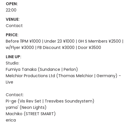
OPEN:
22:00
VENUE:
Contact
PRICE:
Before 11PM ¥1000 | Under 23 ¥1000 | GH S Members ¥2500 |
w/Flyer ¥3000 | FB Discount ¥3000 | Door ¥3500
LINE UP:
Studio:
Fumiya Tanaka (Sundance | Perlon)
Melchior Productions Ltd (Thomas Melchior | Germany) -
Live
Contact:
Pi-ge (Vis Rev Set | Tresvibes Soundsystem)
yama' (Neon Lights)
Machiko (STREET SMART)
erica