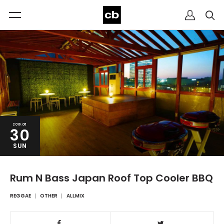
2019.06
30
SUN
Rum N Bass Japan Roof Top Cooler BBQ
REGGAE
OTHER
ALLMIX