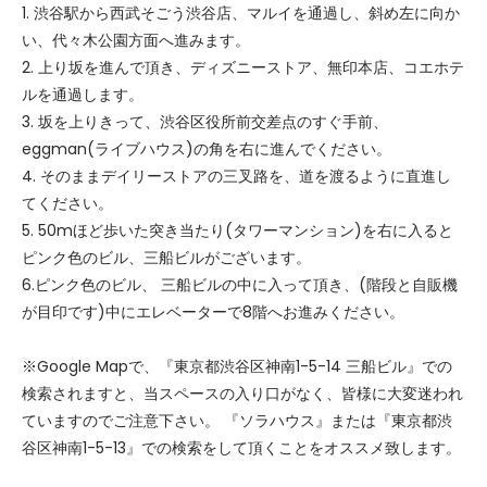
1. 渋谷駅から西武そごう渋谷店、マルイを通過し、斜め左に向か
い、代々木公園方面へ進みます。
2. 上り坂を進んで頂き、ディズニーストア、無印本店、コエホテ
ルを通過します。
3. 坂を上りきって、渋谷区役所前交差点のすぐ手前、
eggman(ライブハウス)の角を右に進んでください。
4. そのままデイリーストアの三叉路を、道を渡るように直進し
てください。
5. 50mほど歩いた突き当たり(タワーマンション)を右に入ると
ピンク色のビル、三船ビルがございます。
6.ピンク色のビル、 三船ビルの中に入って頂き、(階段と自販機
が目印です)中にエレベーターで8階へお進みください。
※Google Mapで、『東京都渋谷区神南1-5-14 三船ビル』での
検索されますと、当スペースの入り口がなく、皆様に大変迷われ
ていますのでご注意下さい。 『ソラハウス』または『東京都渋
谷区神南1-5-13』での検索をして頂くことをオススメ致します。