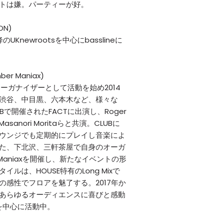
トは嫌。パーティーが好。
ION)
降のUKnewrootsを中心にbasslineに
ber Maniax)
ーガナイザーとして活動を始め2014
渋谷、中目黒、六本木など、様々な
Bで開催されたFACTに出演し、Roger
、Masanori Moritaらと共演。CLUBに
ウンジでも定期的にプレイし音楽によ
た、下北沢、三軒茶屋で自身のオーガ
 Maniaxを開催し、新たなイベントの形
ルは、HOUSE特有のLong Mixで
の感性でフロアを魅了する。2017年か
あらゆるオーディエンスに喜びと感動
Eを中心に活動中。