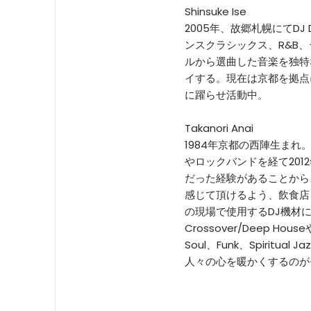
Shinsuke Ise
2005年、故郷札幌にてD
ンスクラシックス、R&B
ルから選曲した音楽を独特
イする。現在は京都を拠点
に躍らせ活動中。
Takanori Anai
1984年京都の西陣生まれ
やロックバンドを経て20
だった経験があることから
感じて頂けるよう、飲食店
の現場で使用するDJ機材
Crossover/Deep Hous
Soul、Funk、Spiritu
人々の心を暖かくするのが