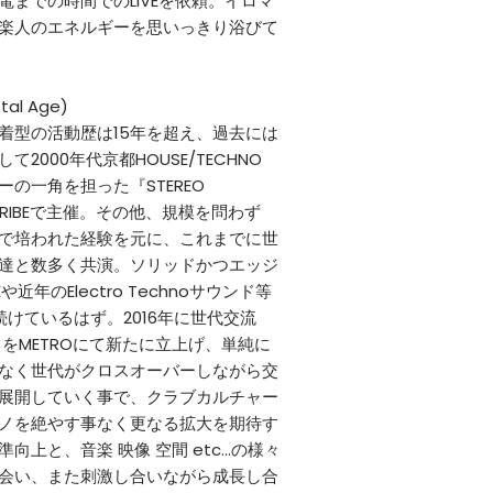
までの時間でのLIVEを依頼。イロマ
楽人のエネルギーを思いっきり浴びて
tal Age)
着型の活動歴は15年を超え、過去には
2000年代京都HOUSE/TECHNO
の一角を担った『STEREO
B.TRIBEで主催。その他、規模を問わず
で培われた経験を元に、これまでに世
達と数多く共演。ソリッドかつエッジ
近年のElectro Technoサウンド等
続けているはず。2016年に世代交流
E』をMETROにて新たに立上げ、単純に
なく世代がクロスオーバーしながら交
展開していく事で、クラブカルチャー
ノを絶やす事なく更なる拡大を期待す
向上と、音楽 映像 空間 etc…の様々
会い、また刺激し合いながら成長し合