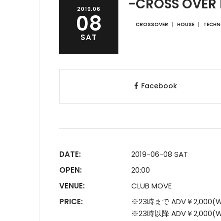
-CROSS OVER 
2019.06
08
CROSSOVER
HOUSE
TECH
SAT
Facebook
DATE:
2019-06-08 SAT
OPEN:
20:00
VENUE:
CLUB MOVE
PRICE:
※23時まで ADV￥2,000(W
※23時以降 ADV￥2,000(W1