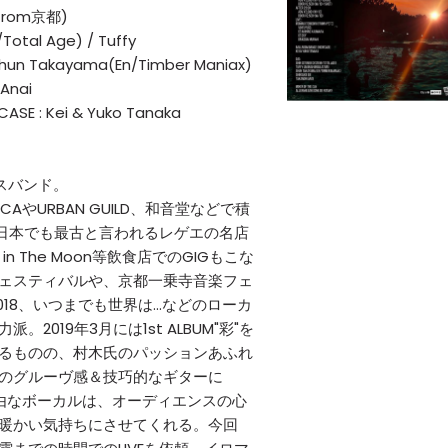
I（from京都)
Total Age) / Tuffy
Shun Takayama(En/Timber Maniax)
 Anai
SE : Kei & Yuko Tanaka
スバンド。
USICAやURBAN GUILD、和音堂などで積
ら日本でも最古と言われるレゲエの名店
 in The Moon等飲食店でのGIGもこな
ェスティバルや、京都一乗寺音楽フェ
sure 2018、いつまでも世界は…などのローカ
2019年3月には1st ALBUM"彩"を
るものの、村木氏のパッションあふれ
のグルーヴ感＆技巧的なギターに
で自由なボーカルは、オーディエンスの心
暖かい気持ちにさせてくれる。今回