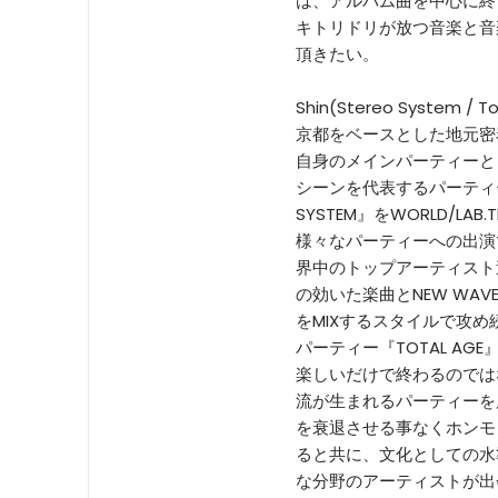
は、アルバム曲を中心に終電
キトリドリが放つ音楽と音
頂きたい。
Shin(Stereo System / To
京都をベースとした地元密
自身のメインパーティーとして
シーンを代表するパーティー
SYSTEM』をWORLD/LA
様々なパーティーへの出演
界中のトップアーティスト
の効いた楽曲とNEW WAVEや
をMIXするスタイルで攻め
パーティー『TOTAL AG
楽しいだけで終わるのでは
流が生まれるパーティーを
を衰退させる事なくホンモ
ると共に、文化としての水準
な分野のアーティストが出