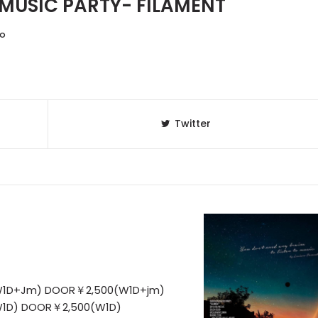
MUSIC PARTY- FILAMENT
NO
Twitter
1D+Jm) DOOR￥2,500(W1D+jm)
D) DOOR￥2,500(W1D)