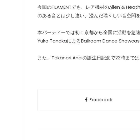
今回のFILAMENTでも、レア機材のAllen & He
のある音とは少し違い、澄んだ瑞々しい音空間
本パーティーでは初！京都から全国に活動を急速に広げ
Yuko TanakaによるBallroom Dance Show
また、Takanori Anaiの誕生日記念で23時
Facebook