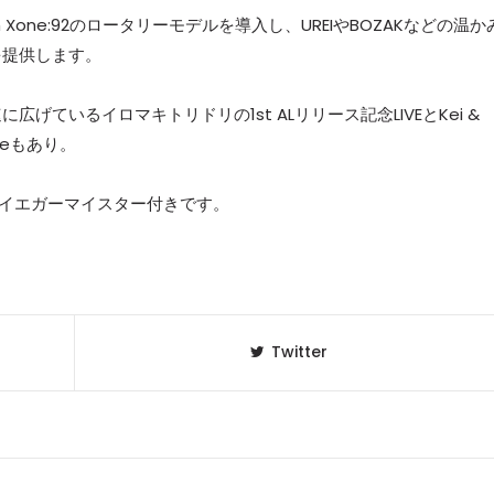
ath Xone:92のロータリーモデルを導入し、UREIやBOZAKなどの温か
を提供します。
ているイロマキトリドリの1st ALリリース記念LIVEとKei &
caseもあり。
まではイエガーマイスター付きです。
Twitter