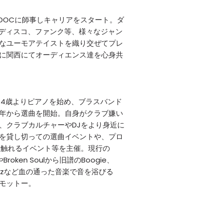
J DOCに師事しキャリアをスタート。ダ
、ディスコ、ファンク等、様々なジャン
なユーモアテイストを織り交ぜてプレ
に関西にてオーディエンス達を心身共
。4歳よりピアノを始め、ブラスバンド
12年から選曲を開始。自身がクラブ嫌い
、クラブカルチャーやDJをより身近に
を貸し切っての選曲イベントや、プロ
に触れるイベント等を主催。現行の
eやBroken Soulから旧譜のBoogie、
al Jazzなど血の通った音楽で音を浴びる
モットー。