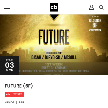
2019.06
03
MON
FUTURE (6F)
HIPHOP
R&B