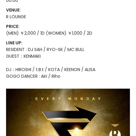
00:00
VENUE:
R LOUNGE
PRICE:
(MEN) ￥2,000 / 1D (WOMEN) ￥1,000 / 2D
LINE UP:
RESIDENT : DJ SAH / RYO-SK / MC BULL
GUEST：KENMAKI
DJ：HIROSHI / t.B.t / KOTA / KEENON / ALISA
GOGO DANCER : Airi / Riho