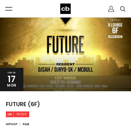
2019.06
17
MON
FUTURE (6F)
HIPHOP
R&B