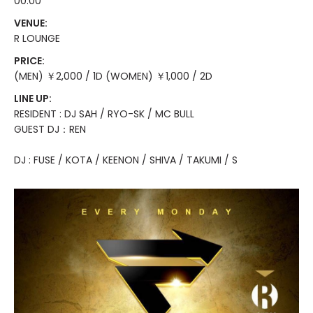
00:00
VENUE:
R LOUNGE
PRICE:
(MEN) ￥2,000 / 1D (WOMEN) ￥1,000 / 2D
LINE UP:
RESIDENT : DJ SAH / RYO-SK / MC BULL
GUEST DJ：REN
DJ : FUSE / KOTA / KEENON / SHIVA / TAKUMI / S