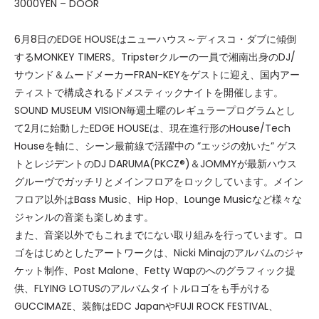
3000YEN – DOOR
6月8日のEDGE HOUSEはニューハウス～ディスコ・ダブに傾倒
するMONKEY TIMERS。Tripsterクルーの一員で湘南出身のDJ/
サウンド＆ムードメーカーFRAN-KEYをゲストに迎え、国内アー
ティストで構成されるドメスティックナイトを開催します。
SOUND MUSEUM VISION毎週土曜のレギュラープログラムとし
て2月に始動したEDGE HOUSEは、現在進行形のHouse/Tech
Houseを軸に、シーン最前線で活躍中の ”エッジの効いた” ゲス
トとレジデントのDJ DARUMA(PKCZ®)＆JOMMYが最新ハウス
グルーヴでガッチリとメインフロアをロックしています。メイン
フロア以外はBass Music、Hip Hop、Lounge Musicなど様々な
ジャンルの音楽も楽しめます。
また、音楽以外でもこれまでにない取り組みを行っています。ロ
ゴをはじめとしたアートワークは、Nicki Minajのアルバムのジャ
ケット制作、Post Malone、Fetty Wapのへのグラフィック提
供、FLYING LOTUSのアルバムタイトルロゴをも手がける
GUCCIMAZE、装飾はEDC JapanやFUJI ROCK FESTIVAL、