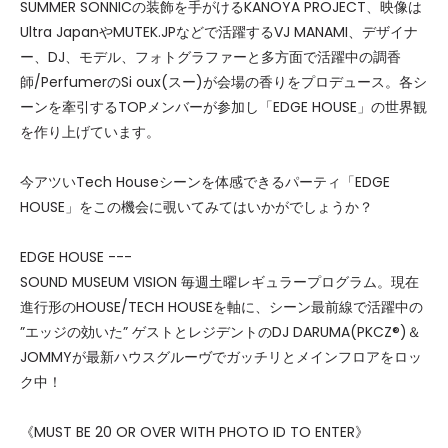
SUMMER SONNICの装飾を手がけるKANOYA PROJECT、映像は
Ultra JapanやMUTEK.JPなどで活躍するVJ MANAMI、デザイナ
ー、DJ、モデル、フォトグラファーと多方面で活躍中の調香
師/PerfumerのSi oux(スー)が会場の香りをプロデュース。各シ
ーンを牽引するTOPメンバーが参加し「EDGE HOUSE」の世界観
を作り上げています。
今アツいTech Houseシーンを体感できるパーティ「EDGE
HOUSE」をこの機会に覗いてみてはいかがでしょうか？
EDGE HOUSE ---
SOUND MUSEUM VISION 毎週土曜レギュラープログラム。現在
進行形のHOUSE/TECH HOUSEを軸に、シーン最前線で活躍中の
”エッジの効いた” ゲストとレジデントのDJ DARUMA(PKCZ®)＆
JOMMYが最新ハウスグルーヴでガッチリとメインフロアをロッ
ク中！
《MUST BE 20 OR OVER WITH PHOTO ID TO ENTER》