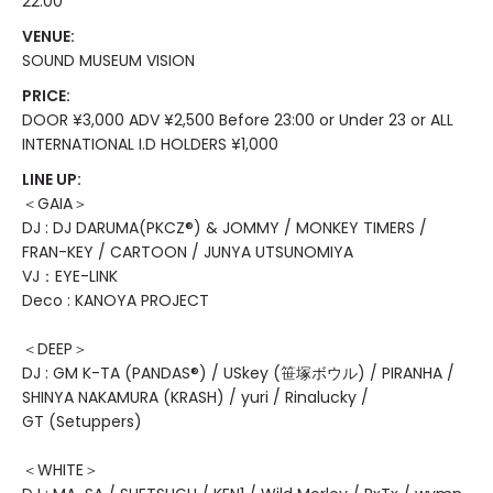
22:00
VENUE:
SOUND MUSEUM VISION
PRICE:
DOOR ¥3,000 ADV ¥2,500 Before 23:00 or Under 23 or ALL
INTERNATIONAL I.D HOLDERS ¥1,000
LINE UP:
＜GAIA＞
DJ : DJ DARUMA(PKCZ®) & JOMMY / MONKEY TIMERS /
FRAN-KEY / CARTOON / JUNYA UTSUNOMIYA
VJ：EYE-LINK
Deco : KANOYA PROJECT
＜DEEP＞
DJ : GM K-TA (PANDAS®️) / USkey (笹塚ボウル) / PIRANHA /
SHINYA NAKAMURA (KRASH) / yuri / Rinalucky /
GT (Setuppers)
＜WHITE＞