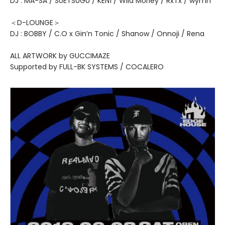
DJ : MA-SA / SUETSUGU / KEN1 / Wild Morley / RxTx / wymn
＜D-LOUNGE＞
DJ : BOBBY / C.O x Gin’n Tonic / Shanow / Onnoji / Rena
ALL ARTWORK by GUCCIMAZE
Supported by FULL-BK SYSTEMS / COCALERO