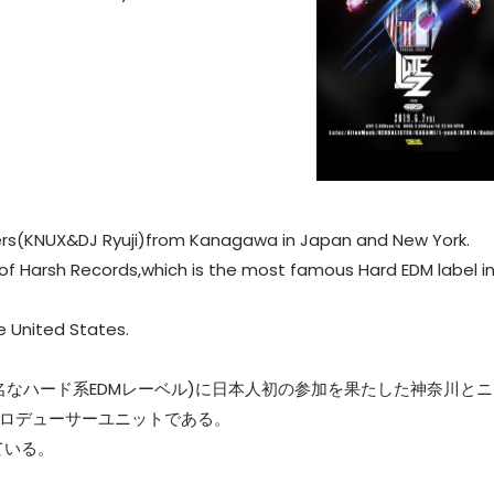
hers(KNUX&DJ Ryuji)from Kanagawa in Japan and New York.
t of Harsh Records,which is the most famous Hard EDM label i
e United States.
で一番有名なハード系EDMレーベル)に日本人初の参加を果たした神奈川と
J/プロデューサーユニットである。
している。