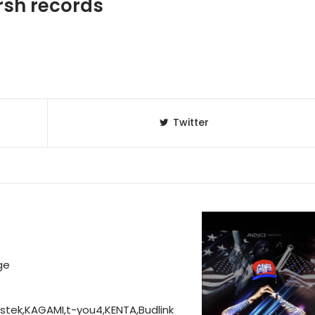
rsh records
Twitter
ge
listek,KAGAMI,t-you4,KENTA,Budlink