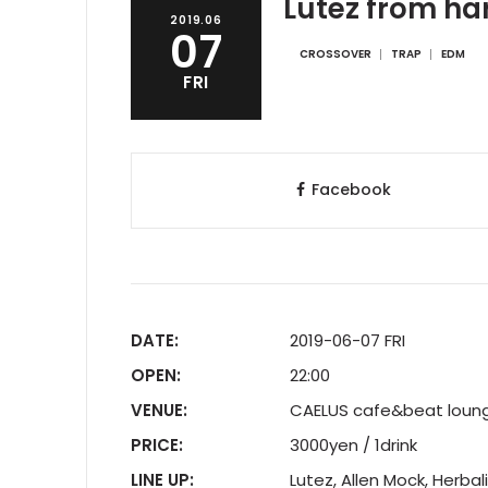
Lutez from ha
2019.06
07
CROSSOVER
TRAP
EDM
FRI
Facebook
DATE:
2019-06-07 FRI
OPEN:
22:00
VENUE:
CAELUS cafe&beat loun
PRICE:
3000yen / 1drink
LINE UP:
Lutez, Allen Mock, Herba