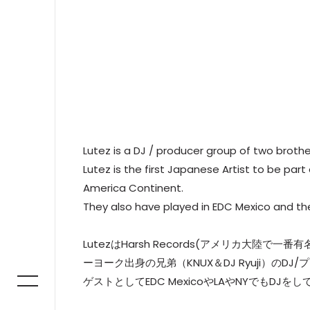
Lutez is a DJ / producer group of two brot
Lutez is the first Japanese Artist to be par
America Continent.
They also have played in EDC Mexico and th
LutezはHarsh Records(アメリカ大陸
ーヨーク出身の兄弟（KNUX＆DJ Ryuji）のD
ゲストとしてEDC MexicoやLAやNYでもDJを