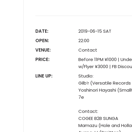
DATE:
2019-06-15 SAT
OPEN:
22:00
VENUE:
Contact
PRICE:
Before 11PM ¥1000 | Und
w/Flyer ¥3000 | FB Disco
LINE UP:
Studio:
Gilb’r (Versatile Records
Yoshinori Hayashi (Sma
7e
Contact:
COGEE B2B SUNGA
Mamazu (Hole and Holl