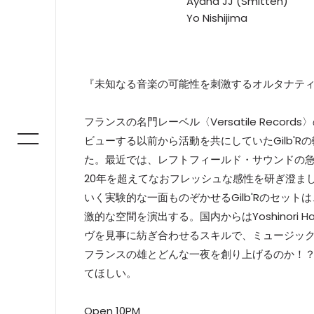
Ayana JJ (Smitten)
Yo Nishijima
『未知なる音楽の可能性を刺激するオルタナテ
フランスの名門レーベル〈Versatile Records〉
ビューする以前から活動を共にしていたGilb'
た。最近では、レフトフィールド・サウンドの急先鋒
20年を超えてなおフレッシュな感性を研ぎ澄ま
いく実験的な一面ものぞかせるGilb'Rのセッ
激的な空間を演出する。国内からはYoshinori
ヴを見事に紡ぎ合わせるスキルで、ミュージッ
フランスの雄とどんな一夜を創り上げるのか！？
てほしい。
Open 10PM