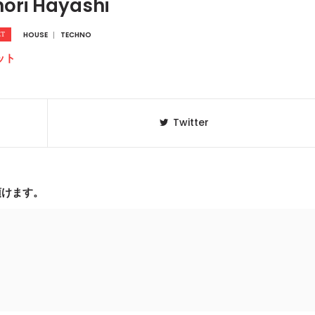
nori Hayashi
HOUSE
TECHNO
ット
Twitter
頂けます。