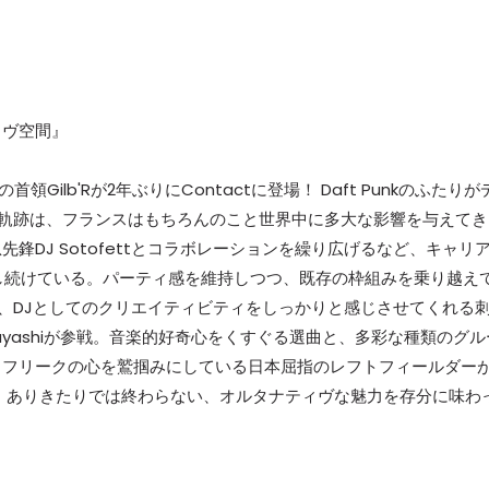
ィヴ空間』
の首領Gilb'Rが2年ぶりにContactに登場！ Daft Punkのふたりが
Rの軌跡は、フランスはもちろんのこと世界中に多大な影響を与えてき
DJ Sotofettとコラボレーションを繰り広げるなど、キャリ
し続けている。パーティ感を維持しつつ、既存の枠組みを乗り越え
トは、DJとしてのクリエイティビティをしっかりと感じさせてくれる
 Hayashiが参戦。音楽的好奇心をくすぐる選曲と、多彩な種類のグル
クフリークの心を鷲掴みにしている日本屈指のレフトフィールダー
 ありきたりでは終わらない、オルタナティヴな魅力を存分に味わ