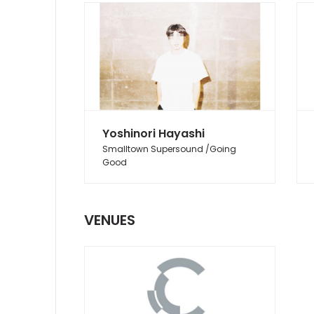
Yoshinori Hayashi
Smalltown Supersound /Going
Good
VENUES