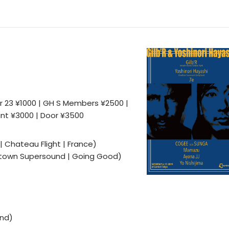
er 23 ¥1000 | GH S Members ¥2500 |
unt ¥3000 | Door ¥3500
 | Chateau Flight | France)
lltown Supersound | Going Good)
and)