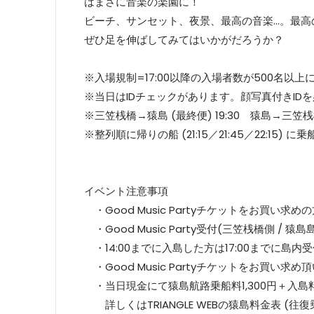
はまさに音楽の楽園に！
ビーチ、サンセット、夜景、最高の音楽…。最高
ぜひ足を伸ばしてみてはいかがだろうか？
※入場規制=17:00以降の入場者数が500名以上
※当日はIDチェックがあります。顔写真付きID
※三笠桟橋→猿島 (最終便) 19:30 猿島→三笠桟橋 (最
※整列順に帰りの船 (21:15／21:45／22:1
イベント注意事項
・Good Music Partyチケットをお買い求
・Good Music Party受付(三笠桟橋側 / 猿
・14:00までに入島した方は17:00までに
・Good Music Partyチケットをお買い求
・当日現金にて猿島航路乗船料1,300円＋入島料
詳しくはTRIANGLE WEBの猿島料金表 (往