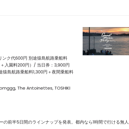
ドリンク代600円 別途猿島航路乗船料
円＋入園料200円）/ 当日券：3,900円
途猿島航路乗船料1,300円＋夜間乗船料
 Tomggg, The Antoinettes, TOSHIKI
パーティーの前半5日間のラインナップを発表。都内なら1時間で行ける無