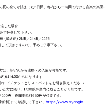
の夏の全てが詰まった5日間。都内から一時間で行ける音楽の楽園
に達した場合
を必ず持参して下さい。
終便) 21:15／21:45／22:15
5) に乗船して頂きますので、予めご了承下さい。
めの方は、朝8:30から猿島への入園が可能です。
島島内)は14:00からになります
島内受付にてチケットとリストバンドをお引き換えください
め頂いた方に限り、17:00以降島内に残ることが可能です。
200円＋夜間乗船料650円が必要です。
復乗船料)にて確認して下さい。
https://www.tryangle-