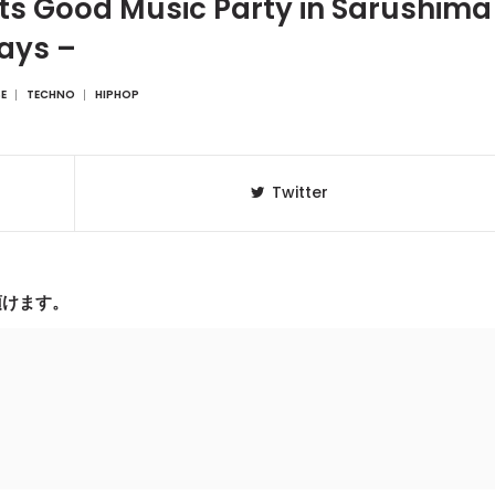
s Good Music Party in Sarushima
ays –
E
TECHNO
HIPHOP
Twitter
頂けます。