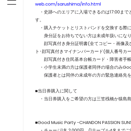
web.com/sarushima/info.html
・史跡へのエリアに入場できるのは17:00ま
す。
・購入チケットとリストバンドを交換する際に
身分証をお待ちでない方は未成年扱いになり
顔写真付き身分証明書(全てコピー・画像及び
ト･顔写真付きマイナンバーカード(個人番号カー
顔写真付き住民基本台帳カード・障害者手帳
・小学生未満の方は保護者同伴の場合のみGood 
保護者とは同伴の未成年の方の緊急連絡先を
■当日券購入に関して
・当日券購入をご希望の方は三笠桟橋か猿島島内にあ
■Good Music Party -CHANDON PASSION S
・チャージ1名 2,000円 (1テーブル4名までご