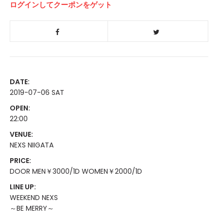
ログインしてクーポンをゲット
DATE:
2019-07-06 SAT
OPEN:
22:00
VENUE:
NEXS NIIGATA
PRICE:
DOOR MEN￥3000/1D WOMEN￥2000/1D
LINE UP:
WEEKEND NEXS
～BE MERRY～