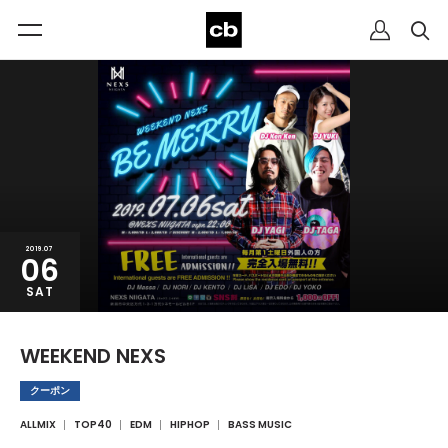
2019.07
06
SAT
WEEKEND NEXS
クーポン
ALLMIX
TOP40
EDM
HIPHOP
BASS MUSIC