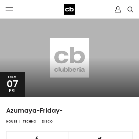
2019.06
07
FRI
Azumaya-Friday-
HOUSE
TECHNO
DISCO