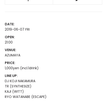
DATE:
2019-06-07 FRI
OPEN:
21:00
VENUE:
AZUMAYA
PRICE:
1,000yen (incl.1drink)
LINE UP:
DJ KOJI NAKAMURA
TR (SYNTHESIZE)
KAJI (WITT)
RYO WATANABE (ESCAPE)