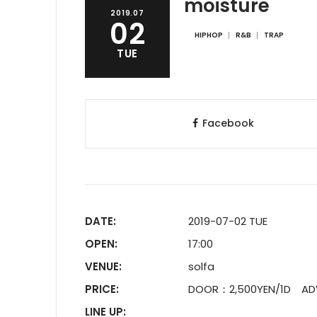
moisture
2019.07
02
HIPHOP
R&B
TRAP
TUE
Facebook
DATE:
2019-07-02 TUE
OPEN:
17:00
VENUE:
solfa
PRICE:
DOOR：2,500YEN/1D AD
LINE UP: