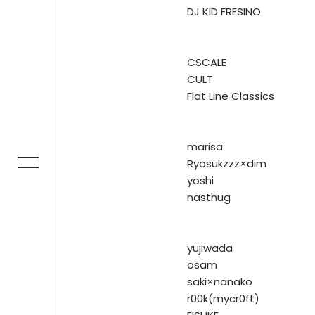
DJ KID FRESINO
CSCALE
CULT
Flat Line Classics
marisa
Ryosukzzz×dim
yoshi
nasthug
yujiwada
osam
saki×nanako
r00k(mycr0ft)