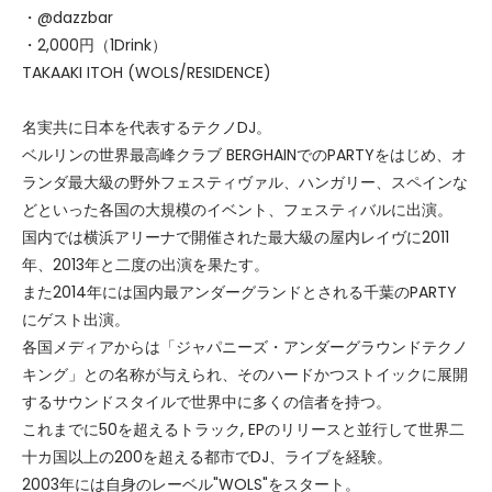
・@dazzbar
・2,000円（1Drink）
TAKAAKI ITOH (WOLS/RESIDENCE)
名実共に日本を代表するテクノDJ。
ベルリンの世界最高峰クラブ BERGHAINでのPARTY
をはじめ、オ
ランダ最大級の野外フェスティヴァル
、ハンガリー
、スペイン
な
どといった各国の大規模のイベント、フェスティバルに出演。
国内では横浜アリーナで開催された最大級の屋内レイヴ
に2011
年、2013年と二度の出演を果たす。
また2014年には国内最アンダーグランドとされる千葉のPARTY
にゲスト出演。
各国メディアからは「ジャパニーズ・アンダーグラウンドテクノ
キング」との名称が与えられ、そのハードかつストイックに展開
するサウンドスタイルで世界中に多くの信者を持つ。
これまでに50を超えるトラック, EPのリリースと並行して世界二
十カ国以上の200を超える都市でDJ、ライブを経験。
2003年には自身のレーベル"WOLS"をスタート。