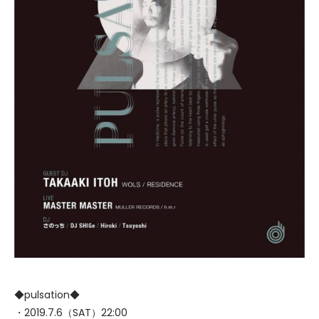
◆pulsation◆
・2019.7.6（SAT）22:00