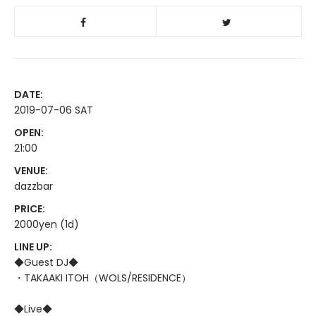
DATE:
2019-07-06 SAT
OPEN:
21:00
VENUE:
dazzbar
PRICE:
2000yen (1d)
LINE UP:
◆Guest DJ◆
・TAKAAKI ITOH（WOLS/RESIDENCE）
◆Live◆