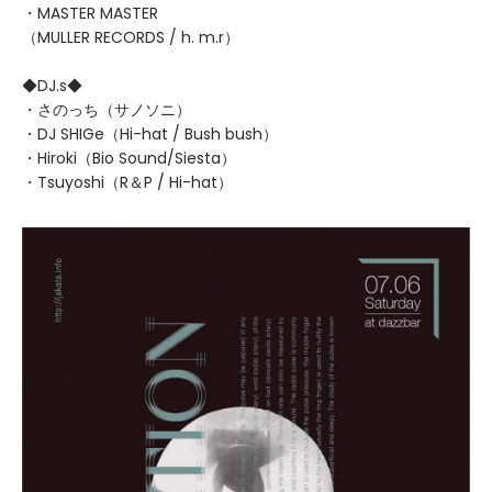
・MASTER MASTER
（MULLER RECORDS / h. m.r）
◆DJ.s◆
・さのっち（サノソニ）
・DJ SHIGe（Hi-hat / Bush bush）
・Hiroki（Bio Sound/Siesta）
・Tsuyoshi（R＆P / Hi-hat）