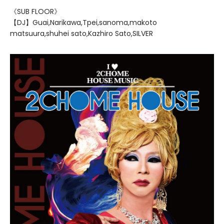
《SUB FLOOR》
【DJ】Guai,Narikawa,Tpei,sanoma,makoto
matsuura,shuhei sato,Kazhiro Sato,SILVER