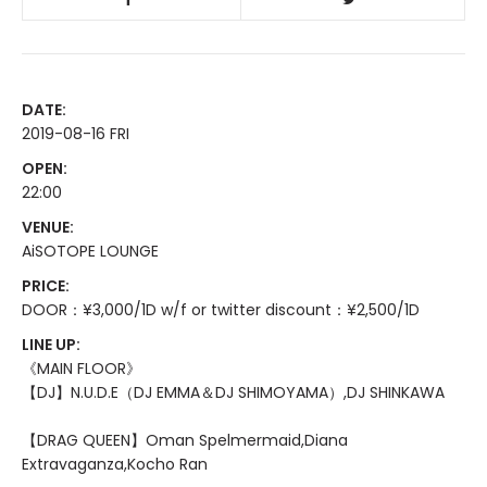
DATE:
2019-08-16 FRI
OPEN:
22:00
VENUE:
AiSOTOPE LOUNGE
PRICE:
DOOR：¥3,000/1D w/f or twitter discount：¥2,500/1D
LINE UP:
《MAIN FLOOR》
【DJ】N.U.D.E（DJ EMMA＆DJ SHIMOYAMA）,DJ SHINKAWA
【DRAG QUEEN】Oman Spelmermaid,Diana
Extravaganza,Kocho Ran