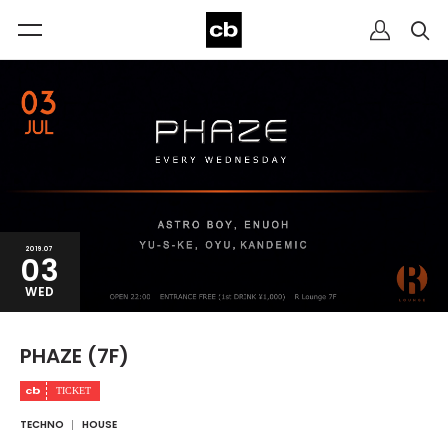
2019.07
03
WED
PHAZE (7F)
TECHNO
HOUSE