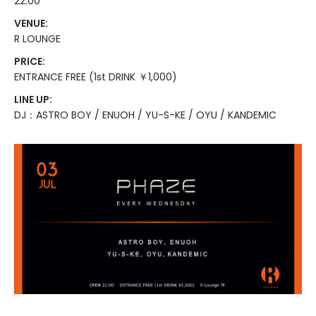
22:00
VENUE:
R LOUNGE
PRICE:
ENTRANCE FREE (1st DRINK ￥1,000)
LINE UP:
DJ：ASTRO BOY / ENUOH / YU-S-KE / OYU / KANDEMIC