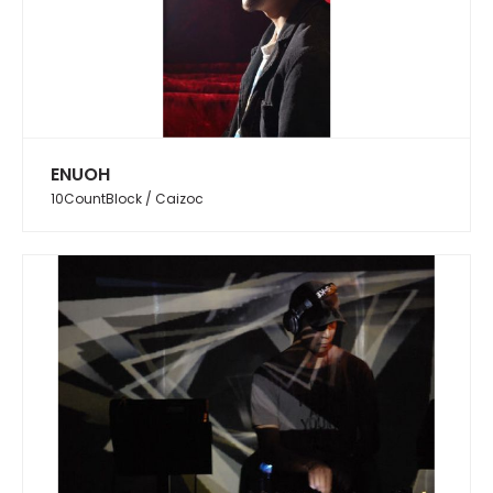
ENUOH
10CountBlock / Caizoc