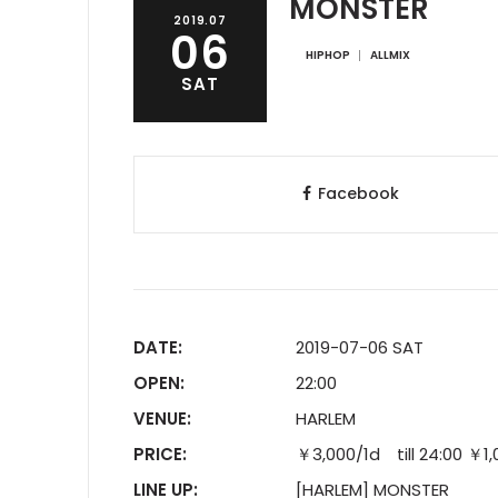
MONSTER
2019.07
06
HIPHOP
ALLMIX
SAT
Facebook
DATE:
2019-07-06 SAT
OPEN:
22:00
VENUE:
HARLEM
PRICE:
￥3,000/1d till 24:0
LINE UP:
[HARLEM] MONSTER