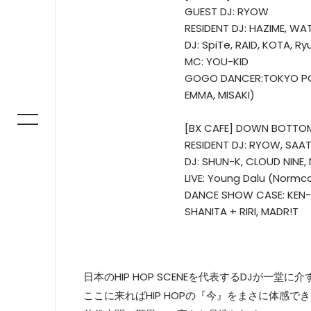
GUEST DJ: RYOW
RESIDENT DJ: HAZIME, WA
DJ: SpiTe, RAID, KOTA, R
MC: YOU-KID
GOGO DANCER:TOKYO PGR (
EMMA, MISAKI)
[BX CAFE] DOWN BOTTO
RESIDENT DJ: RYOW, SAA
DJ: SHUN-K, CLOUD NINE,
LIVE: Young Dalu (Normco
DANCE SHOW CASE: KEN-
SHANITA + RIRI, MADR!T
日本のHIP HOP SCENEを代表するDJが一堂に介
ここに来ればHIP HOPの『今』をまさに体感できる