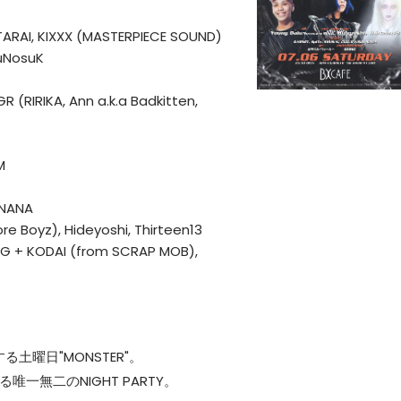
TARAI, KIXXX (MASTERPIECE SOUND)
yuNosuK
RIRIKA, Ann a.k.a Badkitten,
M
T
 NANA
re Boyz), Hideyoshi, Thirteen13
G + KODAI (from SCRAP MOB),
する土曜日"MONSTER"。
唯一無二のNIGHT PARTY。