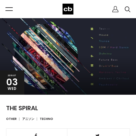
2019.07
03
WED
THE SPIRAL
OTHER
アニソン
TECHNO