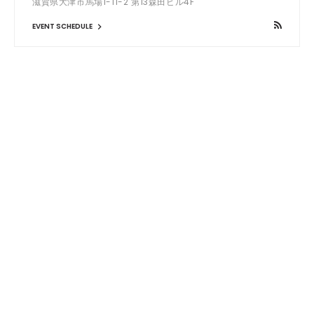
滋賀県大津市馬場1-11-2 第13森田ビル4F
EVENT SCHEDULE