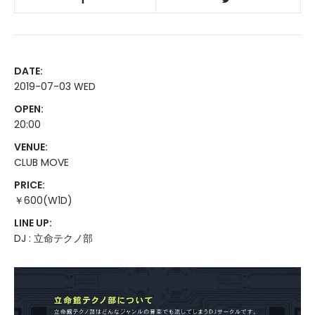
DATE:
2019-07-03 WED
OPEN:
20:00
VENUE:
CLUB MOVE
PRICE:
￥600(W1D)
LINE UP:
DJ : 立命テクノ部