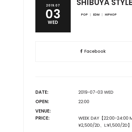
SHIBUYA STYL
2019.07
03
POP
EDM
HIPHOP
WED
Facebook
DATE:
2019-07-03 WED
OPEN:
22:00
VENUE:
PRICE:
WEEK DAY【22:00-24:00 M
¥2,500/2D、L:¥1,500/2D