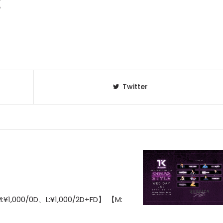
E
Twitter
:¥1,000/0D、L:¥1,000/2D+FD】 【M:
】