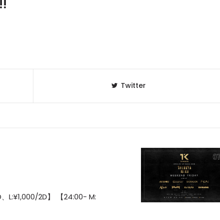
!
Twitter
D、L:¥1,000/2D】 【24:00- M: