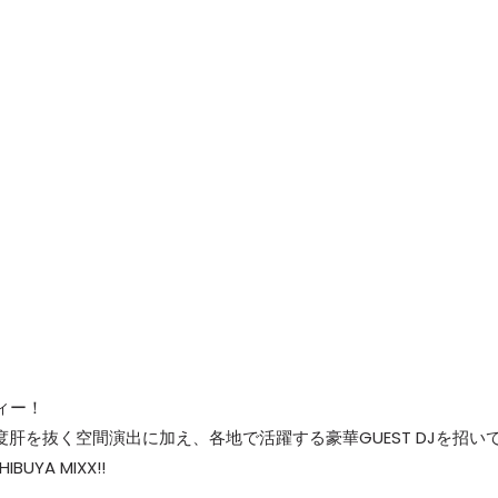
ティー！
、度肝を抜く空間演出に加え、各地で活躍する豪華GUEST DJを招い
YA MIXX!!