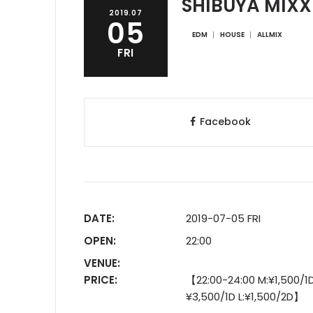
SHIBUYA MIXX!
2019.07
05
EDM
HOUSE
ALLMIX
FRI
Facebook
DATE:
2019-07-05 FRI
OPEN:
22:00
VENUE:
PRICE:
【22:00-24:00 M:¥1,500/1
¥3,500/1D L:¥1,500/2D】