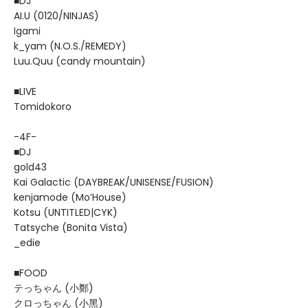
■DJ
AI.U (0120/NINJAS)
Igami
k_yam (N.O.S./REMEDY)
Luu.Quu (candy mountain)
■LIVE
Tomidokoro
-4F-
■DJ
gold43
Kai Galactic (DAYBREAK/UNISENSE/FUSION)
kenjamode (Mo’House)
Kotsu (UNTITLED|CYK)
Tatsyche (Bonita Vista)
_edie
■FOOD
テっちゃん (小鄭)
クロっちゃん (小黑)