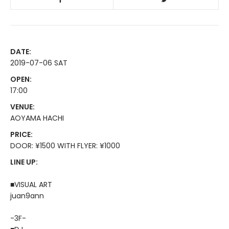
DATE:
2019-07-06 SAT
OPEN:
17:00
VENUE:
AOYAMA HACHI
PRICE:
DOOR: ¥1500 WITH FLYER: ¥1000
LINE UP:
■VISUAL ART
juan9ann
-3F-