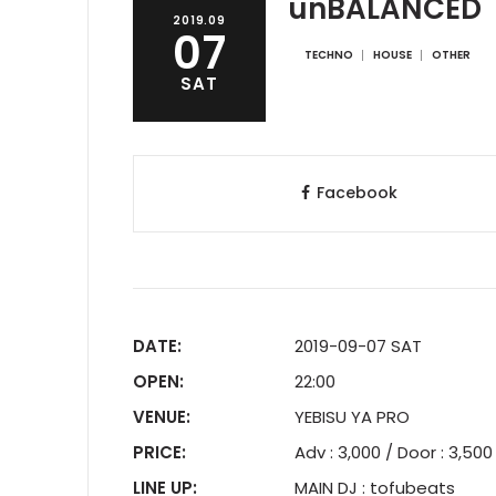
unBALANCED
2019.09
07
TECHNO
HOUSE
OTHER
SAT
Facebook
DATE:
2019-09-07 SAT
OPEN:
22:00
VENUE:
YEBISU YA PRO
PRICE:
Adv : 3,000 / Door :
LINE UP:
MAIN DJ : tofubeats