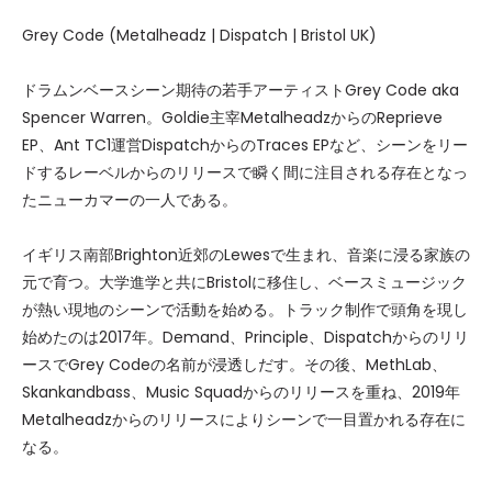
Grey Code (Metalheadz | Dispatch | Bristol UK)
ドラムンベースシーン期待の若手アーティストGrey Code aka
Spencer Warren。Goldie主宰MetalheadzからのReprieve
EP、Ant TC1運営DispatchからのTraces EPなど、シーンをリー
ドするレーベルからのリリースで瞬く間に注目される存在となっ
たニューカマーの一人である。
イギリス南部Brighton近郊のLewesで生まれ、音楽に浸る家族の
元で育つ。大学進学と共にBristolに移住し、ベースミュージック
が熱い現地のシーンで活動を始める。トラック制作で頭角を現し
始めたのは2017年。Demand、Principle、Dispatchからのリリ
ースでGrey Codeの名前が浸透しだす。その後、MethLab、
Skankandbass、Music Squadからのリリースを重ね、2019年
Metalheadzからのリリースによりシーンで一目置かれる存在に
なる。