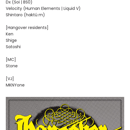
Dx (Soi | BS0)
Velocity (Human Elements | Liquid V)
Shintaro (haktúːm)
[Hangover residents]
Ken
Shige
Satoshi
[MC]
Stone
[VJ]
MKNYone