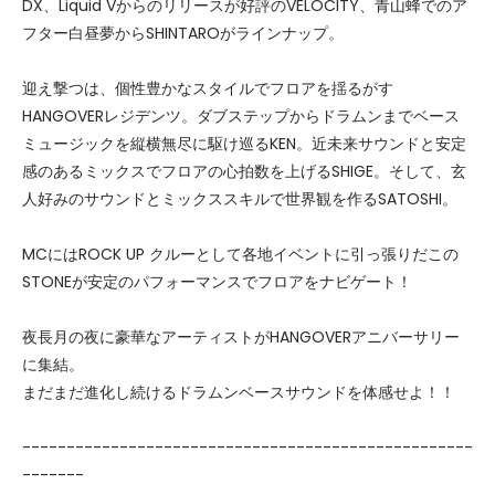
DX、Liquid Vからのリリースが好評のVELOCITY、青山蜂でのア
フター白昼夢からSHINTAROがラインナップ。
迎え撃つは、個性豊かなスタイルでフロアを揺るがす
HANGOVERレジデンツ。ダブステップからドラムンまでベース
ミュージックを縦横無尽に駆け巡るKEN。近未来サウンドと安定
感のあるミックスでフロアの心拍数を上げるSHIGE。そして、玄
人好みのサウンドとミックススキルで世界観を作るSATOSHI。
MCにはROCK UP クルーとして各地イベントに引っ張りだこの
STONEが安定のパフォーマンスでフロアをナビゲート！
夜長月の夜に豪華なアーティストがHANGOVERアニバーサリー
に集結。
まだまだ進化し続けるドラムンベースサウンドを体感せよ！！
---------------------------------------------------
-------