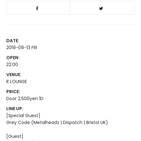
DATE:
2019-09-13 FRI
OPEN:
22:00
VENUE:
R LOUNGE
PRICE:
Door 2,500yen 1D
LINE UP:
[Special Guest]
Grey Code (Metalheadz | Dispatch | Bristol UK)
[Guest]