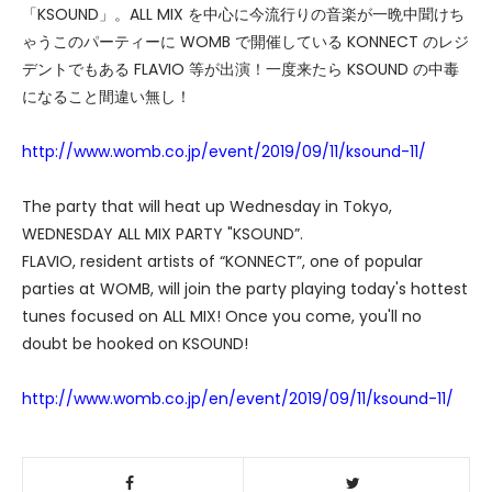
「KSOUND」。ALL MIX を中心に今流行りの音楽が一晩中聞けち
ゃうこのパーティーに WOMB で開催している KONNECT のレジ
デントでもある FLAVIO 等が出演！一度来たら KSOUND の中毒
になること間違い無し！
http://www.womb.co.jp/event/2019/09/11/ksound-11/
The party that will heat up Wednesday in Tokyo,
WEDNESDAY ALL MIX PARTY "KSOUND”.
FLAVIO, resident artists of “KONNECT”, one of popular
parties at WOMB, will join the party playing today's hottest
tunes focused on ALL MIX! Once you come, you'll no
doubt be hooked on KSOUND!
http://www.womb.co.jp/en/event/2019/09/11/ksound-11/