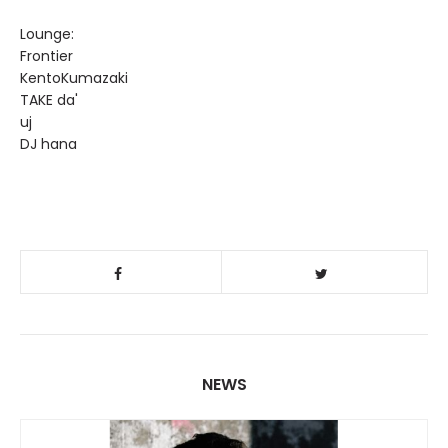
Lounge:
Frontier
KentoKumazaki
TAKE da'
uj
DJ hana
NEWS