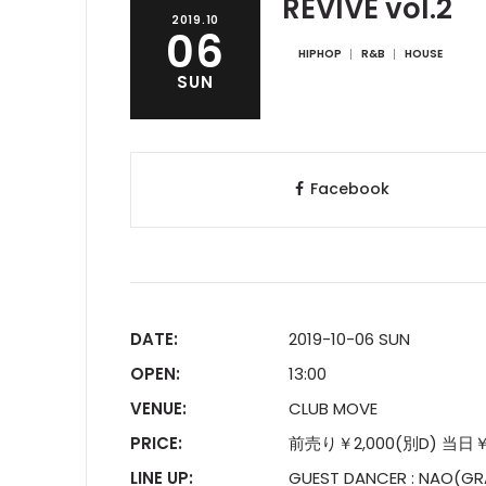
REVIVE vol.2
2019.10
06
HIPHOP
R&B
HOUSE
SUN
Facebook
DATE:
2019-10-06 SUN
OPEN:
13:00
VENUE:
CLUB MOVE
PRICE:
前売り￥2,000(別D) 当日￥
LINE UP:
GUEST DANCER : NAO(GR