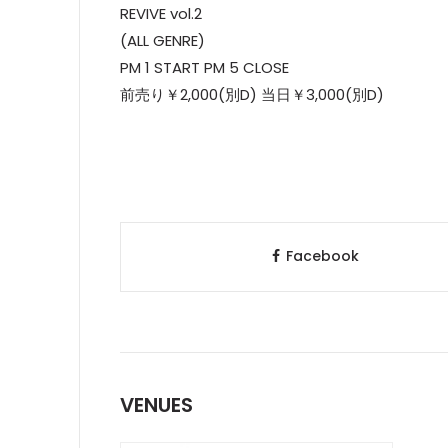
REVIVE vol.2
(ALL GENRE)
PM 1 START PM 5 CLOSE
前売り￥2,000(別D) 当日￥3,000(別D)
Facebook
VENUES