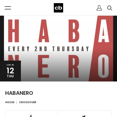
2019.09
12
THU
HABANERO
HOUSE
CROSSOVER