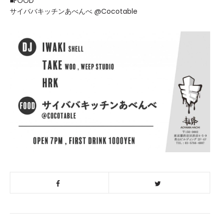
■FOOD
サイババキッチンあべんべ @Cocotable