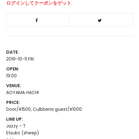
ログインしてクーポンをゲット
DATE:
2019-10-11 FRI
OPEN:
19:00
VENUE:
AOYAMA HACHI
PRICE:
Door/¥1500, Culbberia guest/¥1000
LINE UP:
Jazzy - T
Etsuko (sheep)