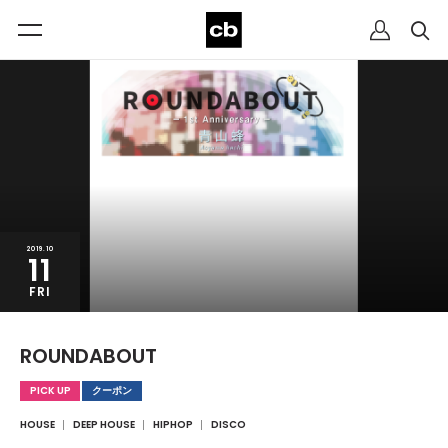
2019.10
11
FRI
ROUNDABOUT
PICK UP
クーポン
HOUSE
DEEP HOUSE
HIPHOP
DISCO