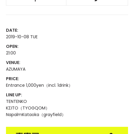
DATE:
2019-10-08 TUE
OPEN:
21:00
VENUE:
AZUMAYA
PRICE:
Entrance 1,000yen（incl. 1drink）
LINE UP:
TENTENKO
KΣITO（TYOGQOM）
NapalmKataoka（grayfield）