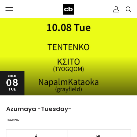
2019.10
08
TUE
Azumaya -Tuesday-
TECHNO