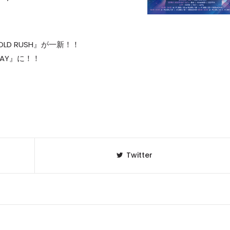
OLD RUSH』が一新！！
DAY』に！！
Twitter