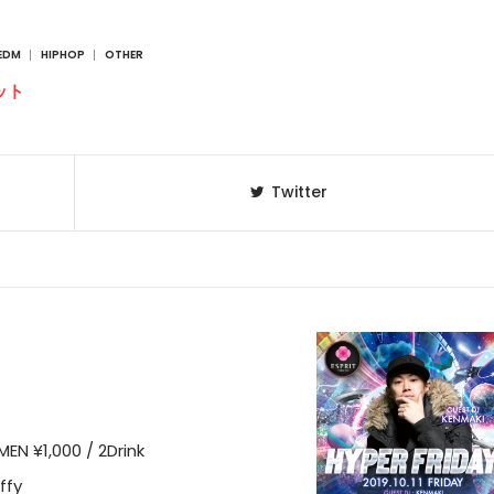
EDM
HIPHOP
OTHER
ット
Twitter
MEN ¥1,000 / 2Drink
ffy