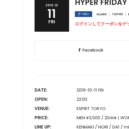
HYPER FRIDAY
2019.10
11
クーポン
ALLMIX
TOP40
FRI
ログインしてクーポンをゲ
Facebook
DATE:
2019-10-11 FRI
OPEN:
22:00
VENUE:
ESPRIT TOKYO
PRICE:
MEN ¥3,500 / 2Drink | WO
LINE UP:
KENMAKI / NORI / DA1 / mi