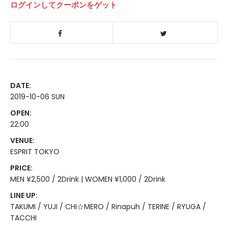
ログインしてクーポンをゲット
DATE:
2019-10-06 SUN
OPEN:
22:00
VENUE:
ESPRIT TOKYO
PRICE:
MEN ¥2,500 / 2Drink | WOMEN ¥1,000 / 2Drink
LINE UP:
TAKUMI / YUJI / CHI☆MERO / Rinapuh / TERINE / RYUGA /
TACCHI