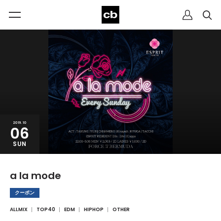
2019.10
06
SUN
a la mode
クーポン
ALLMIX
TOP40
EDM
HIPHOP
OTHER