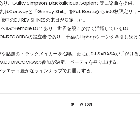
、Guilty Simpson, Blackalicious ,Sapient 等に楽曲を提供、
片割れConwayと「Grimey Shit」をFat Beatsから500枚限定リリ
のDJ REV SHINESの来日が決定した。
ルのFemale DJであり、世界を股にかけて活躍しているDJ
DOMRECORDSの設立者であり、千葉のHiphopシーンを牽引し続け
や話題のトラックメイカーを召喚、更にはDJ SARASAが手がける
GG,DJ DISCOCIGSの参加が決定、パーティを盛り上げる。
しいバラエティ豊かなラインナップでお届けする。
Twitter