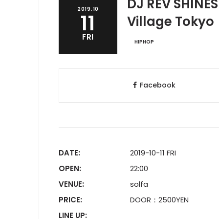
DJ REV SHINE
2019.10
11
Village Tokyo
FRI
HIPHOP
Facebook
DATE:
2019-10-11 FRI
OPEN:
22:00
VENUE:
solfa
PRICE:
DOOR：2500YEN
LINE UP: