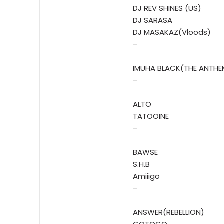
DJ REV SHINES (US)
DJ SARASA
DJ MASAKAZ(Vloods)
–
IMUHA BLACK(THE ANTHE
–
ALTO
TATOOINE
–
BAWSE
S.H.B
Amiiigo
–
ANSWER(REBELLION)