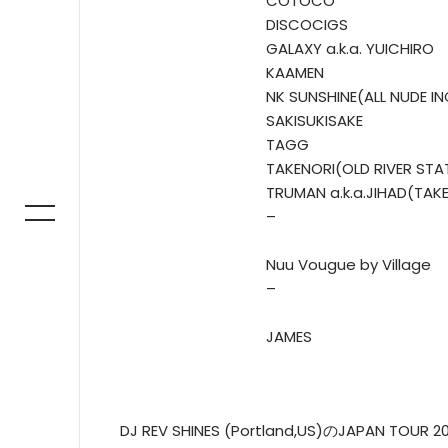
COTOCO
DISCOCIGS
GALAXY a.k.a. YUICHIRO
KAAMEN
NK SUNSHINE(ALL NUDE IN
SAKISUKISAKE
TAGG
TAKENORI(OLD RIVER STA
TRUMAN a.k.a.JIHAD(TAKE
–
Nuu Vougue by Village
–
JAMES
DJ REV SHINES (Portland,US)のJAPAN T