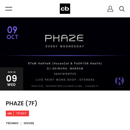
2019.10
09
WED
PHAZE (7F)
TECHNO
HOUSE