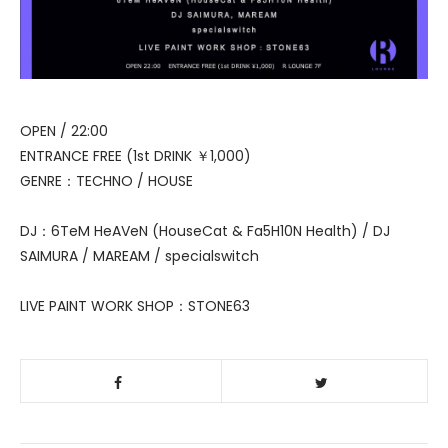
OPEN / 22:00
ENTRANCE FREE (1st DRINK ￥1,000)
GENRE：TECHNO / HOUSE
DJ：6TeM HeAVeN (HouseCat & Fa5H10N Health) / DJ
SAIMURA / MAREAM / specialswitch
LIVE PAINT WORK SHOP：STONE63