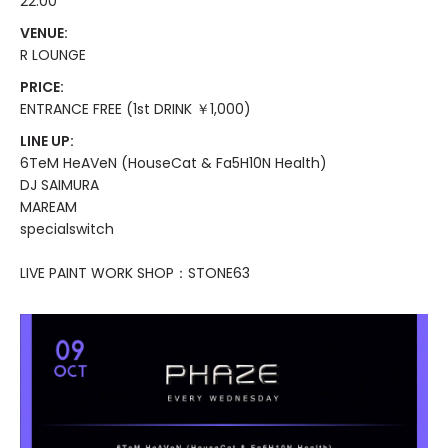
22:00
VENUE:
R LOUNGE
PRICE:
ENTRANCE FREE (1st DRINK ￥1,000)
LINE UP:
6TeM HeAVeN (HouseCat & Fa5H10N Health)
DJ SAIMURA
MAREAM
specialswitch
LIVE PAINT WORK SHOP：STONE63