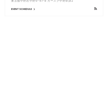
東京都中野区中野5-41-8 カースク中野B1,B2
EVENT SCHEDULE