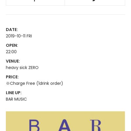
DATE:
2019-10-11 FRI
OPEN:
22:00
VENUE:
heavy sick ZERO
PRICE:
※Charge Free (1drink order)
LINE UP:
BAR MUSIC