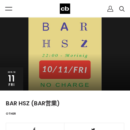
2019.10
11
FRI
BAR HSZ (BAR営業)
OTHER