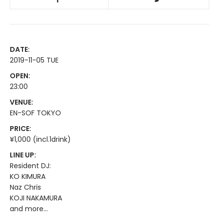
DATE:
2019-11-05 TUE
OPEN:
23:00
VENUE:
EN-SOF TOKYO
PRICE:
¥1,000 (incl.1drink)
LINE UP:
Resident DJ:
KO KIMURA
Naz Chris
KOJI NAKAMURA
and more...