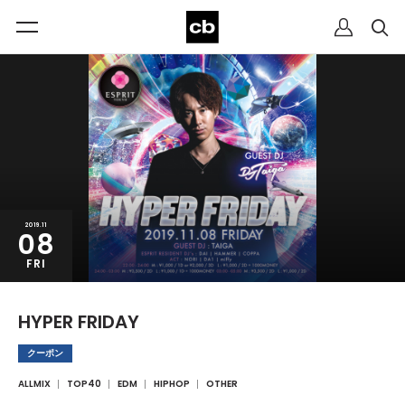
2019.11
08
FRI
HYPER FRIDAY
クーポン
ALLMIX
TOP40
EDM
HIPHOP
OTHER