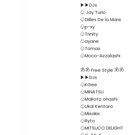
▶︎▶︎DJs
♧ Jay Turio
♧Gilles De la Mare
♧p-xy
♧Trinity
♧ayane
♧Tomas
♧Moco-Azzalashi
ॐॐ Free Style ॐॐ
▶︎▶︎DJs
♧KGee
♧MINATSU
♧Makoto ohashi
♧Ukai Kentaro
♧Misakix
♧Ryto
♧MITSUCO DELIGHT