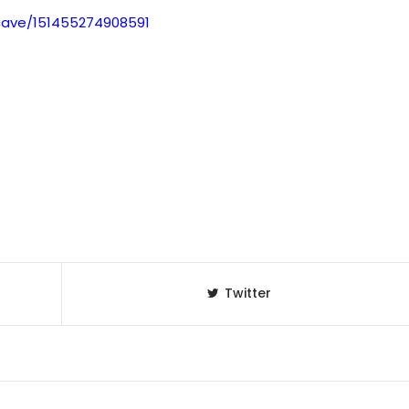
cave/151455274908591
Twitter