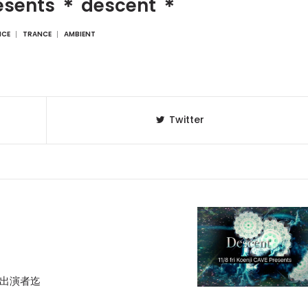
esents ＊ descent ＊
NCE
TRANCE
AMBIENT
Twitter
は各出演者迄