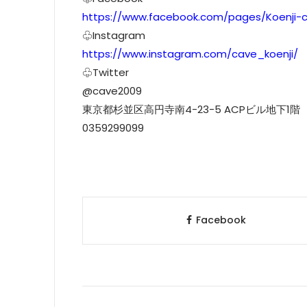
https://www.facebook.com/pages/Koenji-
♧Instagram
https://www.instagram.com/cave_koenji/
♧Twitter
@cave2009
東京都杉並区高円寺南4-23-5 ACPビル地下1階
0359299099
Facebook