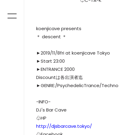
♧C-TA-K
koenjicave presents
＊ descent ＊
►2019/11/8fri at koenjicave Tokyo
►Start 23:00
►ENTRANCE 2000
Discountは各出演者迄
►GENRE:/PsychedelicTrance/Techno
-INFO-
DJ's Bar Cave
♧HP
http://djsbarcave.tokyo/
♧Facebook