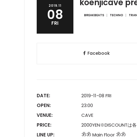
koenjicave pr
2019.11
08
BREAKBEATS
TECHNO
TRA
FRI
Facebook
DATE:
2019-11-08 FRI
OPEN:
23:00
VENUE:
CAVE
PRICE:
2000YEN※DISCOUNT
LINE UP:
ॐॐ Main Floor ॐॐ